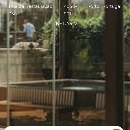
Rua da Restauração,
4050-
Porto
Portugal
336
501
RNET: 7522