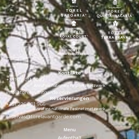
Kontakte
+351 22 011 0082
Anruf ins nationale Festnetznetzwerk
info@torelavantgarde.com
Reservierungen
+351 226 001 966
Anruf ins nationale Festnetznetzwerk
reservas@torelavantgarde.com
Menu
Aufenthalt