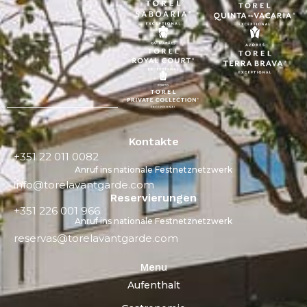
Kontakte
+351 22 011 0082
Anruf ins nationale Festnetznetzwerk
info@torelavantgarde.com
Reservierungen
+351 226 001 966
Anruf ins nationale Festnetznetzwerk
reservas@torelavantgarde.com
Menu
Aufenthalt