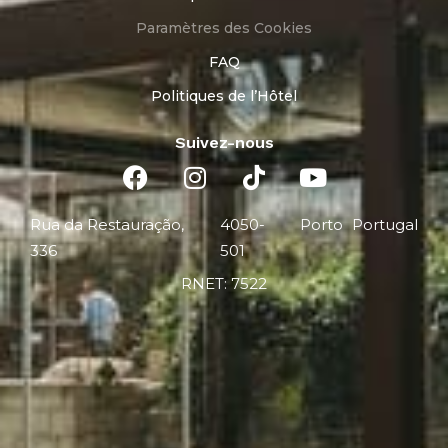
Paramètres des Cookies
FAQ
Politiques de l’Hôtel
Suivez-nous
Rua da Restauração,
4050-
Porto
Portugal
336
501
RNET: 7522