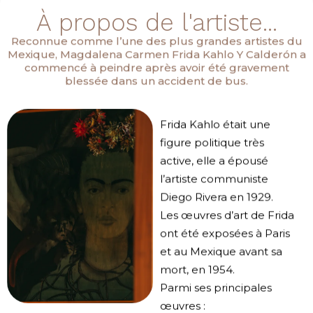
À propos de l'artiste...
Reconnue comme l’une des plus grandes artistes du
Mexique, Magdalena Carmen Frida Kahlo Y Calderón a
commencé à peindre après avoir été gravement
blessée dans un accident de bus.
Frida Kahlo était une
figure politique très
active, elle a épousé
l’artiste communiste
Diego Rivera en 1929.
Les œuvres d’art de Frida
ont été exposées à Paris
et au Mexique avant sa
mort, en 1954.
Parmi ses principales
œuvres :