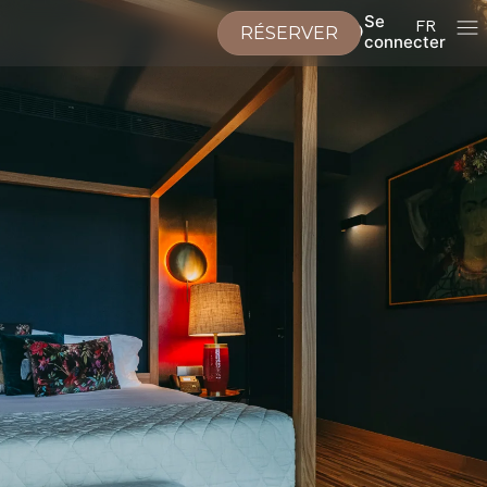
Se
FR
RÉSERVER
connecter