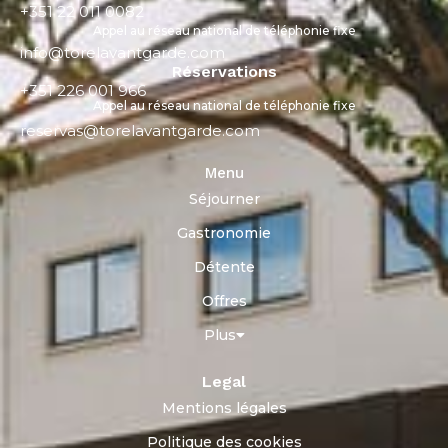
+351 22 011 0082
Appel au réseau national de téléphonie fixe
info@torelavantgarde.com
Réservations
+351 226 001 966
Appel au réseau national de téléphonie fixe
reservas@torelavantgarde.com
Menu
Séjourner
Gastronomie
Détente
Offres
Plus
Legal
Mentions légales
Politique des cookies