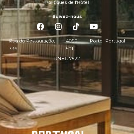
Politiques de l’Hôtel
Suivez-nous
Rua da Restauração,
4050-
Porto
Portugal
336
501
RNET: 7522