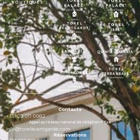
Contacts
+351 22 011 0082
Appel au réseau national de téléphonie fixe
info@torelavantgarde.com
Réservations