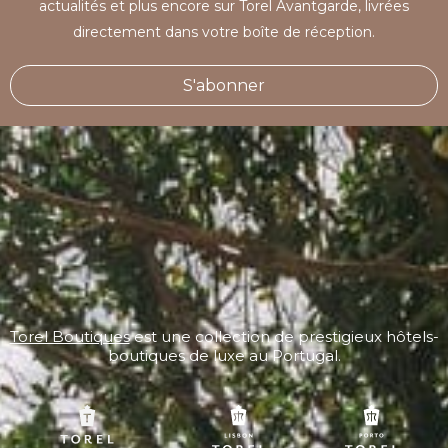
actualités et plus encore sur Torel Avantgarde, livrées
directement dans votre boîte de réception.
S'abonner
Torel Boutiques
est une collection de prestigieux hôtels-
boutiques de luxe au Portugal.