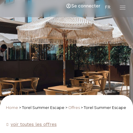
Se connecter
FR
Home
>
Torel Summer Escape
>
Offres
>
Torel Summer Escape
voir toutes les offres