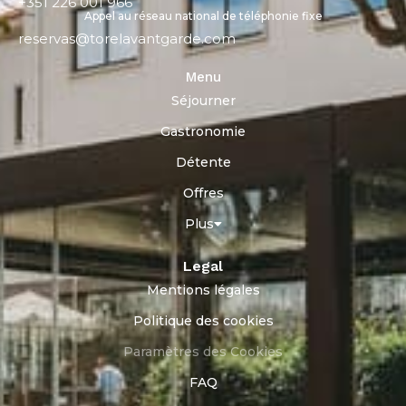
+351 226 001 966
Appel au réseau national de téléphonie fixe
reservas@torelavantgarde.com
Menu
Séjourner
Gastronomie
Détente
Offres
Plus
Legal
Mentions légales
Politique des cookies
Paramètres des Cookies
FAQ