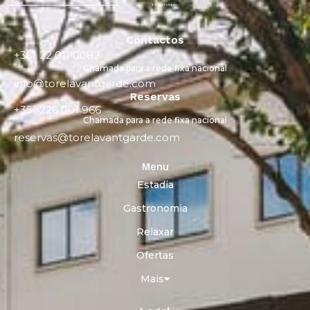
Contactos
+351 22 011 0082
Chamada para a rede fixa nacional
info@torelavantgarde.com
Reservas
+351 226 001 966
Chamada para a rede fixa nacional
reservas@torelavantgarde.com
Menu
Estadia
Gastronomia
Relaxar
Ofertas
Mais