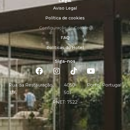
Legal
Aviso Legal
Política de cookies
Configuração de Cookies
FAQ
Políticas do Hotel
Siga-nos
Rua da Restauração,
4050-
Porto
Portugal
336
501
RNET: 7522