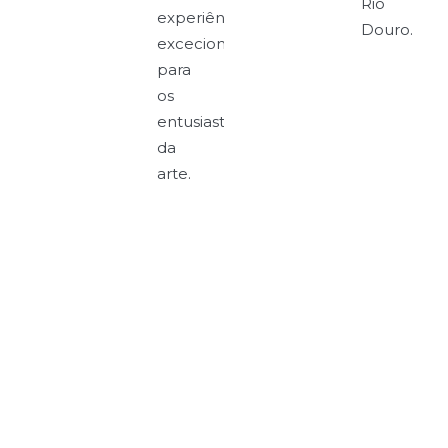
Rio
experiência
Douro.
excecional
para
os
entusiastas
da
arte.