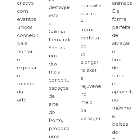
criativo
animada.
maravilhosa
destaques
com
É a
piscina.
está
eventos
forma
É a
a
únicos
perfeita
forma
Galeria
concebidos
de
perfeita
Fernando
para
abraçar
de
Santos,
honrar
o
se
um
e
fim-
alongar,
dos
explorar
de-
relaxar
mais
o
tarde
e
conceituados
mundo
e
rejuvenescer
espaços
da
aproveitar
no
de
arte.
ao
meio
arte
máximo
da
do
a
paisagem.
Porto,
beleza
proporcionando
do
uma