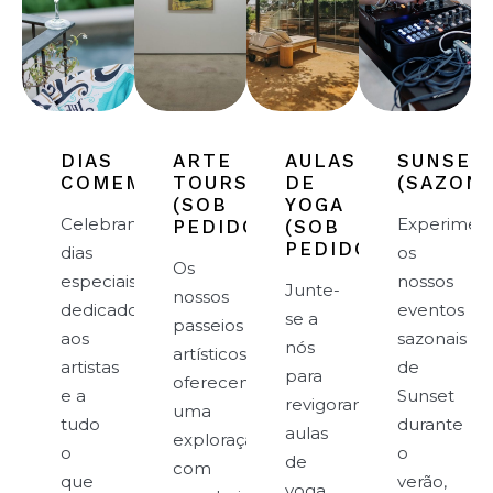
DIAS
ARTE
AULAS
SUNSET
COMEMORATIVOS
TOURS
DE
(SAZONA
(SOB
YOGA
Celebramos
Experimen
PEDIDO)
(SOB
PEDIDO)
dias
os
Os
especiais
nossos
Junte-
nossos
dedicados
eventos
se a
passeios
aos
sazonais
nós
artísticos
artistas
de
para
oferecem
e a
Sunset
revigorantes
uma
tudo
durante
aulas
exploração
o
o
de
com
que
verão,
yoga