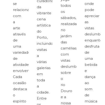
curadoria
se
onde
todos
da
relaciona
pode
os
vibrante
com
apreciar
sábados,
cena
a
as
realizadas
artística
arte
vistas
no
do
através
deslumbra
jardim
Porto,
de
enquanto
das
incluindo
uma
desfruta
camélias
visitas
variedade
de
com
a
de
uma
vistas
várias
atividades
bebida
deslumbrantes
galerias
envolventes.
e
sobre
em
Cada
dança
o
toda
ocasião
ao
rio
a
destaca
som
Douro
cidade.
o
de
e a
Entre
espírito
música
nossa
os