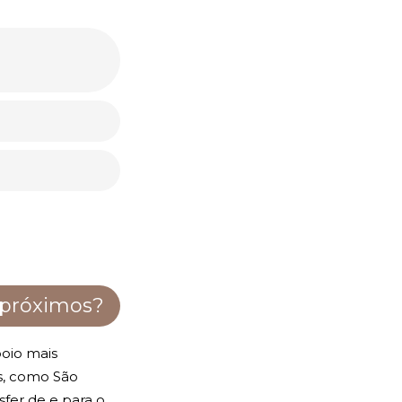
 próximos?
boio mais
is, como São
fer de e para o