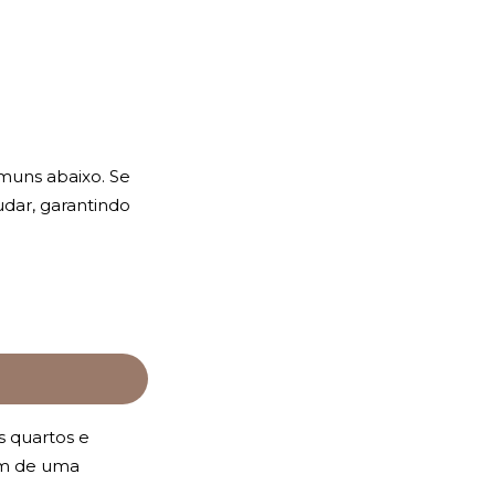
muns abaixo. Se
udar, garantindo
s quartos e
õem de uma