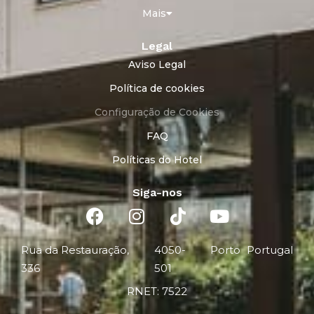
Mais
Legal
Aviso Legal
Política de cookies
Configuração de Cookies
FAQ
Políticas do Hotel
Siga-nos
Rua da Restauração,
4050-
Porto
Portugal
336
501
RNET: 7522