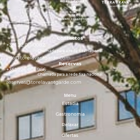
Contactos
+351 22 011 0082
Chamada para a rede fixa nacional
info@torelavantgarde.com
Reservas
+351 226 001 966
Chamada para a rede fixa nacional
reservas@torelavantgarde.com
Menu
Estadia
Gastronomia
Relaxar
Ofertas