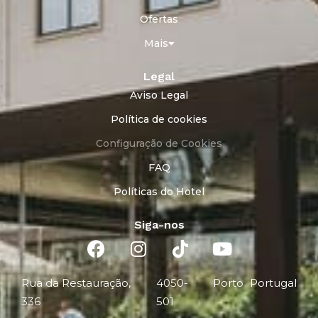
Ofertas
Mais
Legal
Aviso Legal
Política de cookies
Configuração de Cookies
FAQ
Políticas do Hotel
Siga-nos
Rua da Restauração,
4050-
Porto
Portugal
336
501