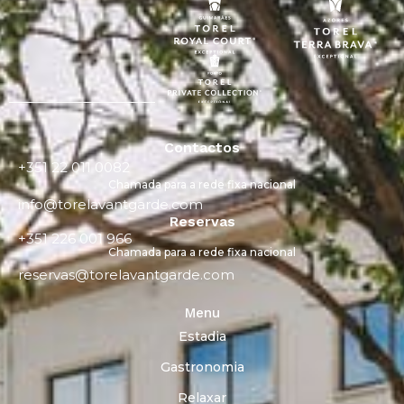
Contactos
+351 22 011 0082
Chamada para a rede fixa nacional
info@torelavantgarde.com
Reservas
+351 226 001 966
Chamada para a rede fixa nacional
reservas@torelavantgarde.com
Menu
Estadia
Gastronomia
Relaxar