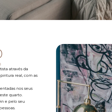
O
)
ista através da
pintura real, com as
sentadas nos seus
este quarto.
in e pelo seu
pessoas.