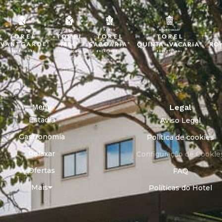
Menu
Legal
Estadia
Aviso Legal
Gastronomia
Política de cookies
Relaxar
Configuração de Cookie
Ofertas
FAQ
Mais
Políticas do Hotel