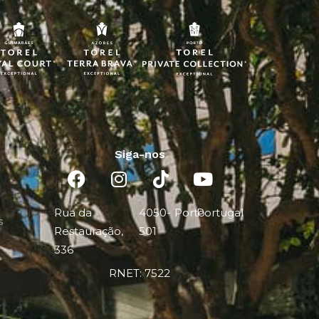
Siga-nos
Rua da
4050-
Porto
Portugal
s
Restauração,
501
336
RNET: 7522