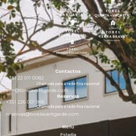
Contactos
+351 22 011 0082
Chamada para a rede fixa nacional
info@torelavantgarde.com
Reservas
+351 226 001 966
Chamada para a rede fixa nacional
reservas@torelavantgarde.com
Menu
Estadia