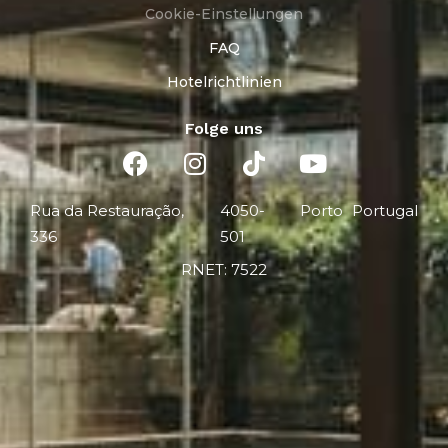
Cookie-Einstellungen
FAQ
Hotelrichtlinien
Folge uns
Rua da Restauração,
4050-
Porto
Portugal
336
501
RNET: 7522