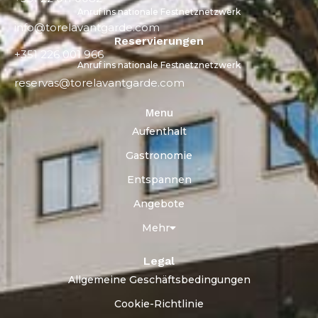
Anruf ins nationale Festnetznetzwerk
info@torelavantgarde.com
Reservierungen
+351 226 001 966
Anruf ins nationale Festnetznetzwerk
reservas@torelavantgarde.com
Menu
Aufenthalt
Gastronomie
Entspannen
Angebote
Mehr
Legal
Allgemeine Geschäftsbedingungen
Cookie-Richtlinie