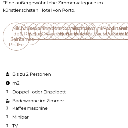
*Eine außergewöhnliche Zimmerkategorie im
künstlerischsten Hotel von Porto.
Niki
Charles
Joseph
Janis
Eileen
Alberto
Man
Oskar
Nina
Francis
Joan
Kazimir
Robert
Ferdinand
Osc
Le
de
& Ray
Beuys
Joplin
Gray
Giacometti
Ray
Barnack
Simone
Bacon
Miró
Malevich
Rauschenberg
Porsche
Corbus
Wil
D
Saint
Eames
Phalle
Bis zu 2 Personen
m2
Doppel- oder Einzelbett
Badewanne im Zimmer
Kaffeemaschine
Minibar
TV