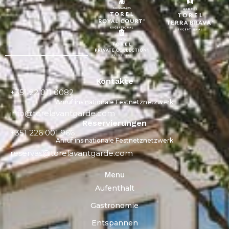
Kontakte
+351 22 011 0082
Anruf ins nationale Festnetznetzwerk
info@torelavantgarde.com
Reservierungen
+351 226 001 966
Anruf ins nationale Festnetznetzwerk
reservas@torelavantgarde.com
Menu
Aufenthalt
Gastronomie
Entspannen