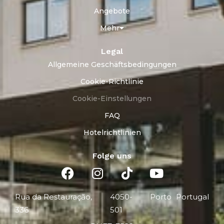
Angebote
Mehr
Legal
Allgemeine Geschäftsbedingungen
Cookie-Richtlinie
Cookie-Einstellungen
FAQ
Hotelrichtlinien
Folge uns
Rua da Restauração,
4050-
Porto
Portugal
336
501