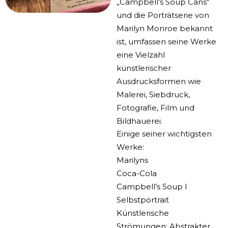
„Campbell’s Soup Cans“
und die Porträtserie von
Marilyn Monroe bekannt
ist, umfassen seine Werke
eine Vielzahl
künstlerischer
Ausdrucksformen wie
Malerei, Siebdruck,
Fotografie, Film und
Bildhauerei.
Einige seiner wichtigsten
Werke:
Marilyns
Coca-Cola
Campbell’s Soup I
Selbstportrait
Künstlerische
Strömungen: Abstrakter