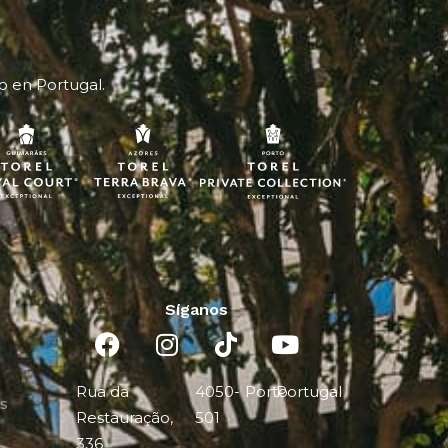
o en Portugal.
Síganos
Rua da
4050-
Porto
Portugal
es
Restauração,
501
336