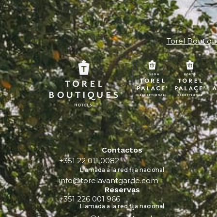
Torel Boutiqu
Contactos
+351 22 011 0082
Llamada a la red fija nacional
info@torelavantgarde.com
Reservas
+351 226 001 966
Llamada a la red fija nacional