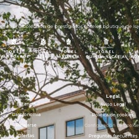
es
es una colección de prestigiosos hoteles boutique de luj
Menu
Legal
Estancia
Aviso Legal
Gastronomía
Política de cookies
Relajarse
Configuración de Cooki
Ofertas
Preguntas frecuentes