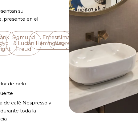
resentan su
e, presente en el
rank
Sigmund
Ernest
Almada
loyd
& Lucian
Hemingway
Negreiros
ight
Freud
dor de pelo
fuerte
a de café Nespresso y
durante toda la
cia