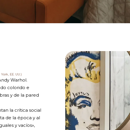
York, EE. UU.)
 Andy Warhol.
lado colorido e
bras y de la pared
an la crítica social
sta de la época y al
guales y vacíos»,