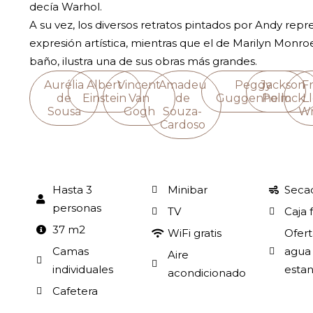
decía Warhol.
A su vez, los diversos retratos pintados por Andy rep
expresión artística, mientras que el de Marilyn Monro
baño, ilustra una de sus obras más grandes.
Aurélia
Albert
Vincent
Amadeu
Peggy
Jackson
F
de
Einstein
Van
de
Guggenheim
Pollock
L
Sousa
Gogh
Souza-
Wr
Cardoso
Hasta 3
Minibar
Seca
personas
TV
Caja 
37 m2
WiFi gratis
Ofert
Camas
agua 
Aire
individuales
estan
acondicionado
Cafetera