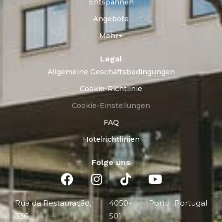
Entspannen
Angebote
Mehr
Legal
Allgemeine Geschäftsbedingungen
Cookie-Richtlinie
Cookie-Einstellungen
FAQ
Hotelrichtlinien
Folge uns
Rua da Restauração,
4050-
Porto
Portugal
336
501