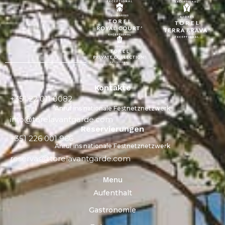
Kontakte
+351 22 011 0082
Anruf ins nationale Festnetznetzwerk
info@torelavantgarde.com
Reservierungen
+351 226 001 966
Anruf ins nationale Festnetznetzwerk
reservas@torelavantgarde.com
Menu
Aufenthalt
Gastronomie