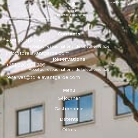
Contacts
+351 22 011 0082
Appel au réseau national de téléphonie fixe
info@torelavantgarde.com
Réservations
+351 226 001 966
Appel au réseau national de téléphonie fixe
reservas@torelavantgarde.com
Menu
Séjourner
Gastronomie
Détente
Offres