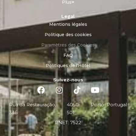
Plus
Legal
Mentions légales
Politique des cookies
Paramètres des Cookies
FAQ
Politiques de l’Hôtel
Suivez-nous
Rua da Restauração,
4050-
Porto
Portugal
336
501
RNET: 7522