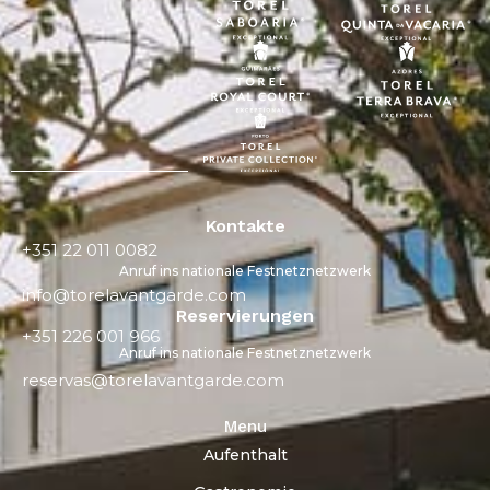
Kontakte
+351 22 011 0082
Anruf ins nationale Festnetznetzwerk
info@torelavantgarde.com
Reservierungen
+351 226 001 966
Anruf ins nationale Festnetznetzwerk
reservas@torelavantgarde.com
Menu
Aufenthalt