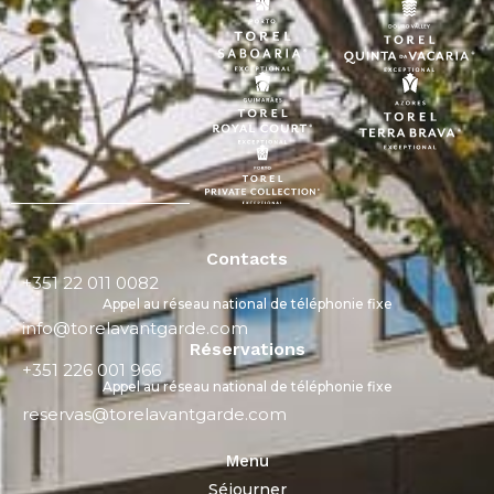
Contacts
+351 22 011 0082
Appel au réseau national de téléphonie fixe
info@torelavantgarde.com
Réservations
+351 226 001 966
Appel au réseau national de téléphonie fixe
reservas@torelavantgarde.com
Menu
Séjourner