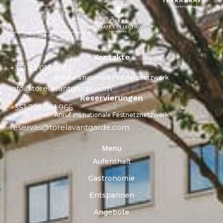
Kontakte
+351 22 011 0082
Anruf ins nationale Festnetznetzwerk
info@torelavantgarde.com
Reservierungen
+351 226 001 966
Anruf ins nationale Festnetznetzwerk
reservas@torelavantgarde.com
Menu
Aufenthalt
Gastronomie
Entspannen
Angebote