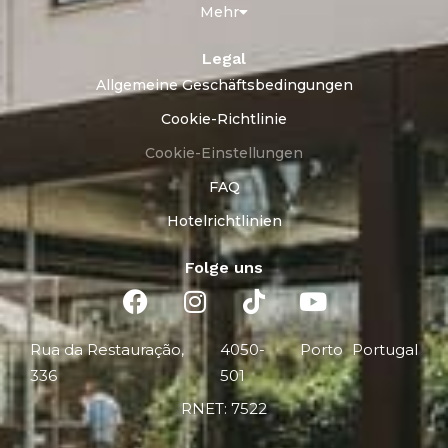
Mehr
Legal
Allgemeine Geschäftsbedingungen
Cookie-Richtlinie
Cookie-Einstellungen
FAQ
Hotelrichtlinien
Folge uns
Rua da Restauração,
4050-
Porto
Portugal
336
501
RNET: 7522