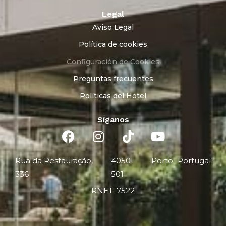
Legal
Aviso Legal
Política de cookies
Configuración de Cookies
Preguntas frecuentes
Políticas del Hotel
Síganos
Rua da Restauração,
4050-
Porto
Portugal
336
501
RNET: 7522