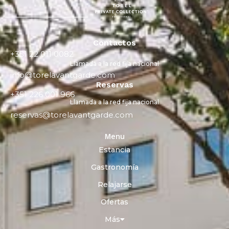
Contactos
+351 22 011 0082
Llamada a la red fija nacional
info@torelavantgarde.com
Reservas
+351 226 001 966
Llamada a la red fija nacional
reservas@torelavantgarde.com
Menu
Estancia
Gastronomía
Relajarse
Ofertas
Más