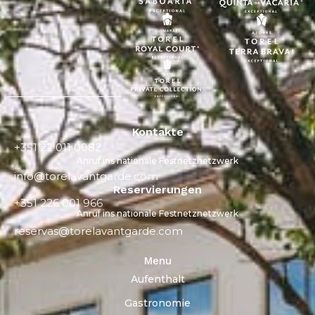
Kontakte
+351 22 011 0082
Anruf ins nationale Festnetznetzwerk
info@torelavantgarde.com
Reservierungen
+351 226 001 966
Anruf ins nationale Festnetznetzwerk
reservas@torelavantgarde.com
Menu
Aufenthalt
Gastronomie