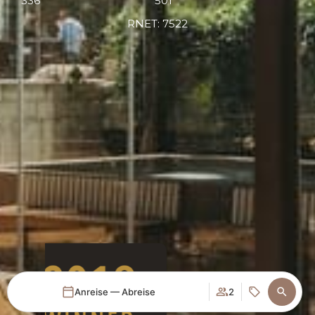
336
501
RNET: 7522
Anreise — Abreise
2