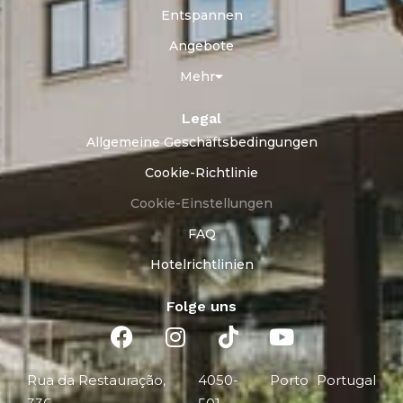
Entspannen
Angebote
Mehr
Legal
Allgemeine Geschäftsbedingungen
Cookie-Richtlinie
Cookie-Einstellungen
FAQ
Hotelrichtlinien
Folge uns
Rua da Restauração,
4050-
Porto
Portugal