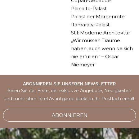
Planalto-Palast
Palast der Morgenröte
Itamaraty-Palast
Stil: Moderne Architektur
„Wir müssen Träume
haben, auch wenn sie sich
nie erfüllen.“ – Oscar
Niemeyer
ABONNIEREN SIE UNSEREN NEWSLETTER
Seien Sie der Erste, der exklusive Angebote, Neuigkeiten
und mehr über Torel Avantgarde direkt in Ihr Postfach erhält.
ABONNIEREN