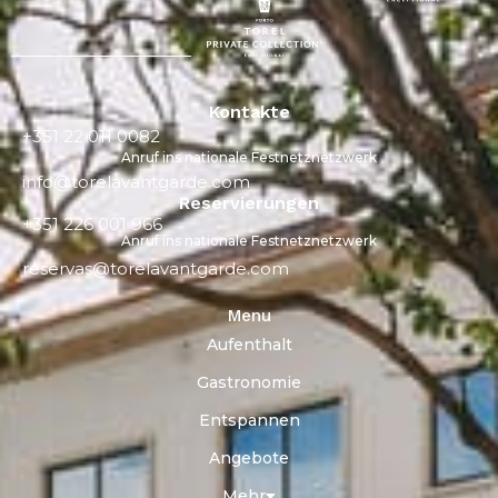
Kontakte
+351 22 011 0082
Anruf ins nationale Festnetznetzwerk
info@torelavantgarde.com
Reservierungen
+351 226 001 966
Anruf ins nationale Festnetznetzwerk
reservas@torelavantgarde.com
Menu
Aufenthalt
Gastronomie
Entspannen
Angebote
Mehr