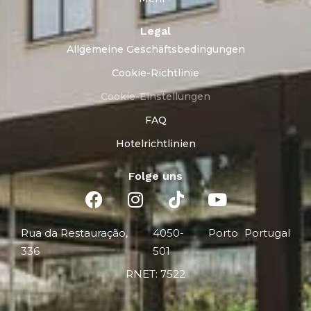
Legal
Allgemeine Geschäftsbedingungen
Cookie-Richtlinie
Cookie-Einstellungen
FAQ
Hotelrichtlinien
Folge uns
Rua da Restauração,
4050-
Porto
Portugal
336
501
RNET: 7522