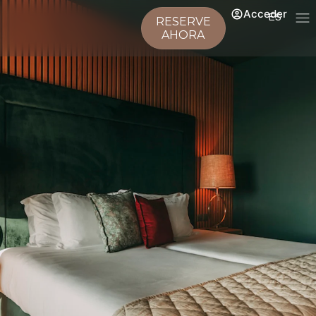
Acceder
ES
RESERVE
AHORA