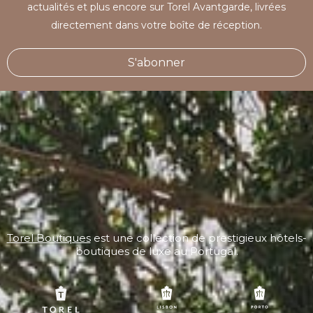
actualités et plus encore sur Torel Avantgarde, livrées
directement dans votre boîte de réception.
S'abonner
Torel Boutiques
est une collection de prestigieux hôtels-
boutiques de luxe au Portugal.