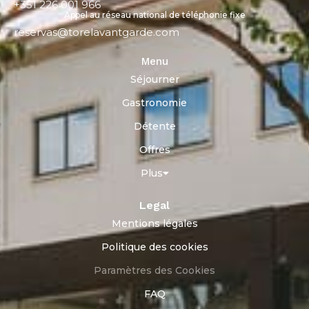
+351 226 001 966
Appel au réseau national de téléphonie fixe
reservas@torelavantgarde.com
Menu
Séjourner
Gastronomie
Détente
Offres
Plus
Legal
Mentions légales
Politique des cookies
Paramètres des Cookies
FAQ