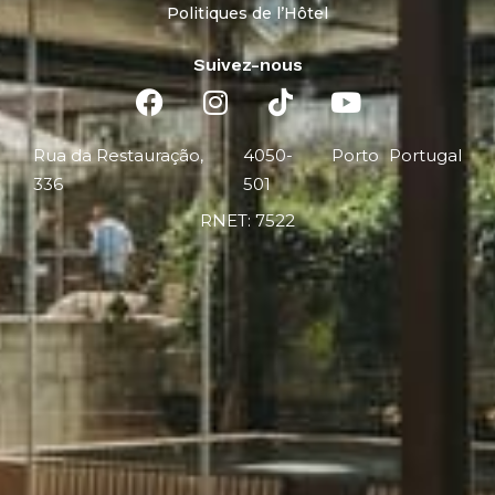
Politiques de l’Hôtel
Suivez-nous
Rua da Restauração,
4050-
Porto
Portugal
336
501
RNET: 7522