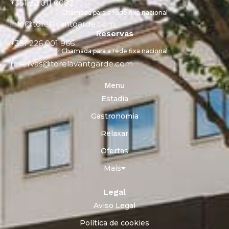
+351 22 011 0082
Chamada para a rede fixa nacional
info@torelavantgarde.com
Reservas
+351 226 001 966
Chamada para a rede fixa nacional
reservas@torelavantgarde.com
Menu
Estadia
Gastronomia
Relaxar
Ofertas
Mais
Legal
Aviso Legal
Política de cookies