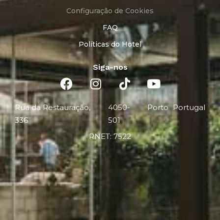
Configuração de Cookies
FAQ
Políticas do Hotel
Siga-nos
Rua da Restauração,
4050-
Porto
Portugal
336
501
RNET: 7522