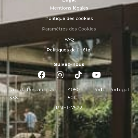
Mentions légales
Politique des cookies
Paramètres des Cookies
FAQ
Politiques de l’Hôtel
Suivez-nous
Rua da Restauração,
4050-
Porto
Portugal
336
501
RNET: 7522