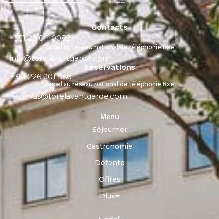
Contacts
+351 22 011 0082
Appel au réseau national de téléphonie fixe
info@torelavantgarde.com
Réservations
+351 226 001 966
Appel au réseau national de téléphonie fixe
reservas@torelavantgarde.com
Menu
Séjourner
Gastronomie
Détente
Offres
Plus
Legal