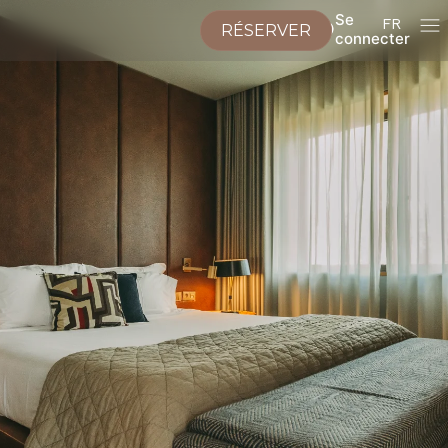
Se
FR
RÉSERVER
connecter