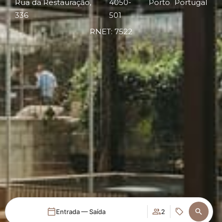
Rua da Restauração,
4050-
Porto
Portugal
336
501
RNET: 7522
Entrada — Saída
2