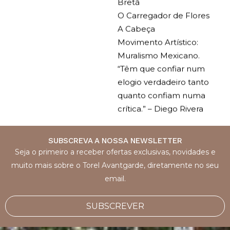
Bretã
O Carregador de Flores
A Cabeça
Movimento Artístico:
Muralismo Mexicano.
“Têm que confiar num
elogio verdadeiro tanto
quanto confiam numa
crítica.” – Diego Rivera
SUBSCREVA A NOSSA NEWSLETTER
Seja o primeiro a receber ofertas exclusivas, novidades e
muito mais sobre o Torel Avantgarde, diretamente no seu
email.
SUBSCREVER