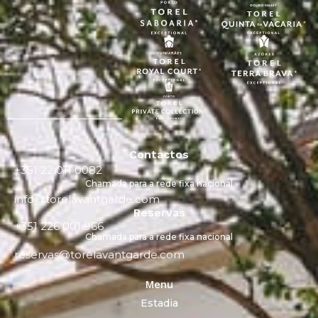
Contactos
+351 22 011 0082
Chamada para a rede fixa nacional
info@torelavantgarde.com
Reservas
+351 226 001 966
Chamada para a rede fixa nacional
reservas@torelavantgarde.com
Menu
Estadia