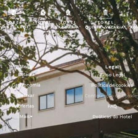
Menu
Legal
Estadia
Aviso Legal
Gastronomia
Política de cookies
Relaxar
Configuração de Cookie
Ofertas
FAQ
Mais
Políticas do Hotel