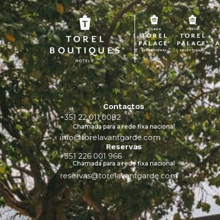
Contactos
+351 22 011 0082
Chamada para a rede fixa nacional
info@torelavantgarde.com
Reservas
+351 226 001 966
Chamada para a rede fixa nacional
reservas@torelavantgarde.com