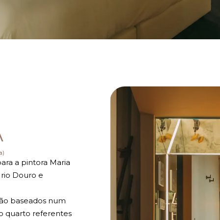
A
a)
ra a pintora Maria
 rio Douro e
 são baseados num
o quarto referentes