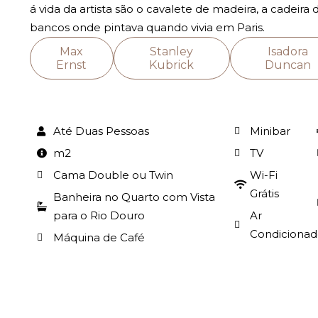
á vida da artista são o cavalete de madeira, a cadeira 
bancos onde pintava quando vivia em Paris.
Max
Stanley
Isadora
Ernst
Kubrick
Duncan
Até Duas Pessoas
Minibar
m2
TV
Cama Double ou Twin
Wi-Fi
Grátis
Banheira no Quarto com Vista
para o Rio Douro
Ar
Condiciona
Máquina de Café