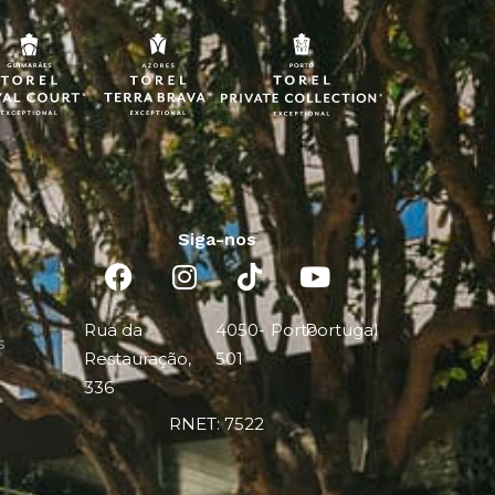
Siga-nos
Rua da
4050-
Porto
Portugal
s
Restauração,
501
336
RNET: 7522