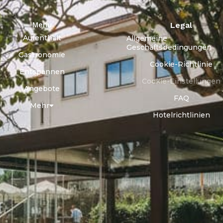
Menu
Legal
Aufenthalt
Allgemeine
Geschäftsbedingungen
Gastronomie
Cookie-Richtlinie
Entspannen
Cookie-Einstellungen
Angebote
FAQ
Mehr
Hotelrichtlinien