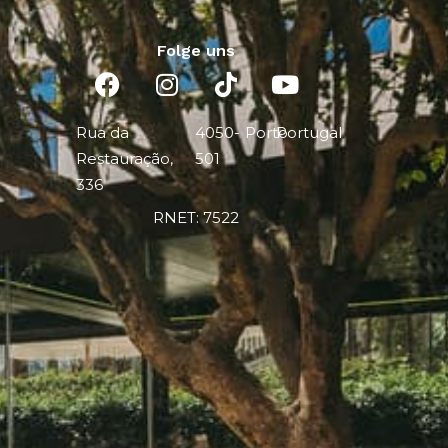
Folge uns
Rua da
4050-
Porto
Portugal
Restauração,
501
336
RNET: 7522