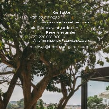
Kontakte
+351 22 011 0082
Anruf ins nationale Festnetznetzwerk
info@torelavantgarde.com
Reservierungen
+351 226 001 966
Anruf ins nationale Festnetznetzwerk
reservas@torelavantgarde.com