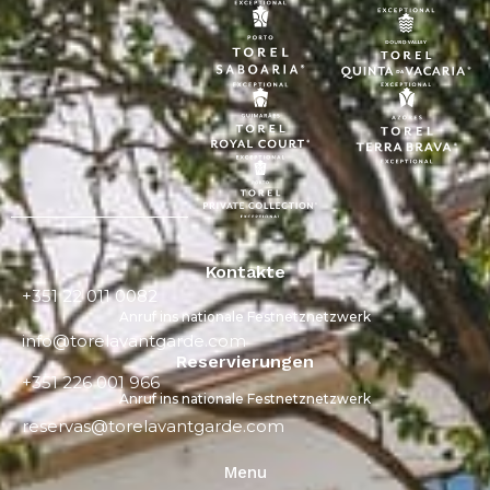
Kontakte
+351 22 011 0082
Anruf ins nationale Festnetznetzwerk
info@torelavantgarde.com
Reservierungen
+351 226 001 966
Anruf ins nationale Festnetznetzwerk
reservas@torelavantgarde.com
Menu