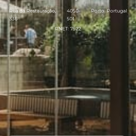
Rua da Restauração,
4050-
Porto
Portugal
336
501
RNET: 7522