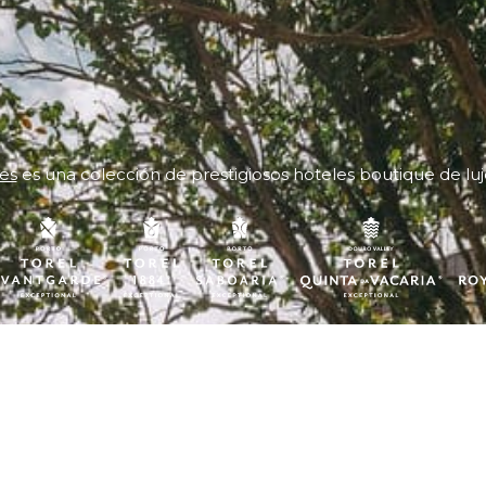
es
es una colección de prestigiosos hoteles boutique de luj
Menu
Legal
Estancia
Aviso Legal
Gastronomía
Política de cookies