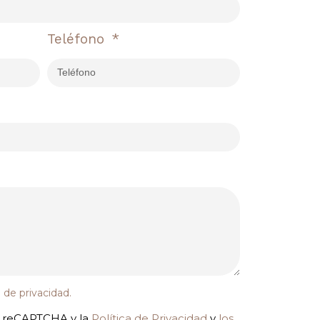
Teléfono
a de privacidad
.
or reCAPTCHA y la
Política de Privacidad
y
los