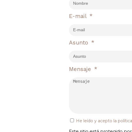
E-mail
Asunto
Mensaje
He leído y acepto la
polític
Este sitio está protegido p