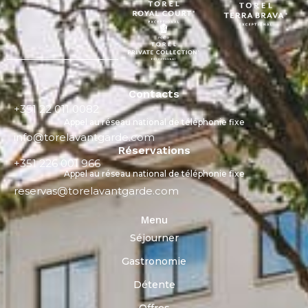
Contacts
+351 22 011 0082
Appel au réseau national de téléphonie fixe
info@torelavantgarde.com
Réservations
+351 226 001 966
Appel au réseau national de téléphonie fixe
reservas@torelavantgarde.com
Menu
Séjourner
Gastronomie
Détente