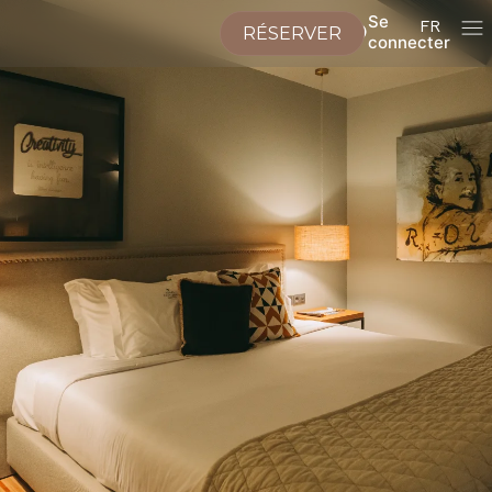
Se
FR
RÉSERVER
connecter