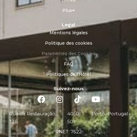
Offres
Plus
Legal
Mentions légales
Politique des cookies
Paramètres des Cookies
FAQ
Politiques de l’Hôtel
Suivez-nous
Rua da Restauração,
4050-
Porto
Portugal
336
501
RNET: 7522