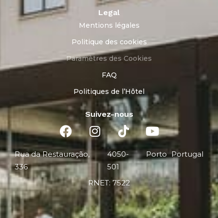
Legal
Mentions légales
Politique des cookies
Paramètres des Cookies
FAQ
Politiques de l’Hôtel
Suivez-nous
Rua da Restauração,
4050-
Porto
Portugal
336
501
RNET: 7522