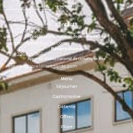
Contacts
+351 22 011 0082
Appel au réseau national de téléphonie fixe
info@torelavantgarde.com
Réservations
+351 226 001 966
Appel au réseau national de téléphonie fixe
reservas@torelavantgarde.com
Menu
Séjourner
Gastronomie
Détente
Offres
Plus