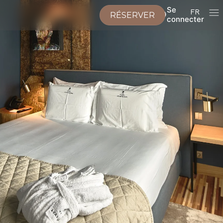
Se
FR
RÉSERVER
connecter