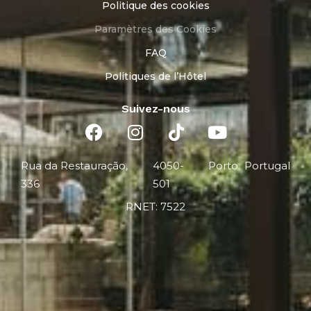
Politique des cookies
Paramètres des Cookies
FAQ
Politiques de l’Hôtel
Suivez-nous
Rua da Restauração,
4050-
Porto
Portugal
336
501
RNET: 7522