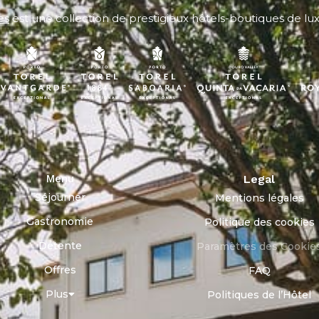
es
est une collection de prestigieux hôtels-boutiques de lu
Menu
Legal
Séjourner
Mentions légales
Gastronomie
Politique des cookies
Détente
Paramètres des Cookie
Offres
FAQ
Plus
Politiques de l’Hôtel