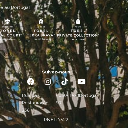
xe au Portugal.
Suivez-nous
Rua da
4050-
Porto
Portugal
s
Restauração,
501
336
RNET: 7522