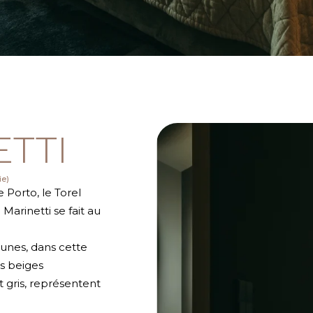
ETTI
ie)
 Porto, le Torel
Marinetti se fait au
aunes, dans cette
ns beiges
t gris, représentent