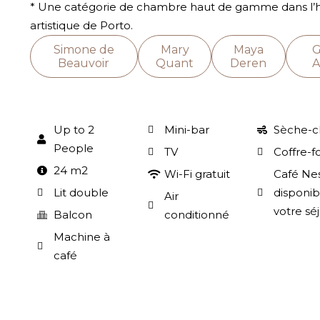
* Une catégorie de chambre haut de gamme dans l’hô
artistique de Porto.
Simone de
Mary
Maya
G
Beauvoir
Quant
Deren
A
Up to 2
Mini-bar
Sèche-c
People
TV
Coffre-f
24 m2
Wi-Fi gratuit
Café Ne
Lit double
disponib
Air
votre sé
Balcon
conditionné
Machine à
café