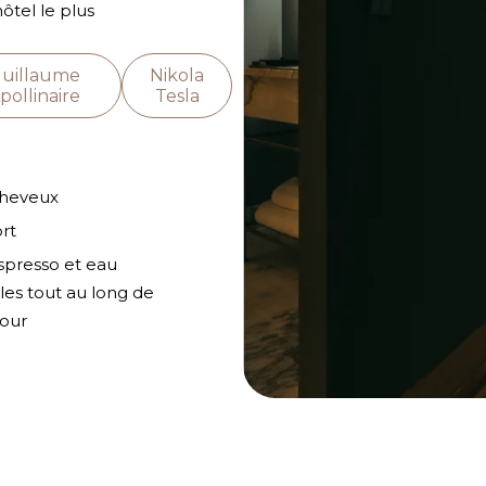
tel le plus
uillaume
Nikola
pollinaire
Tesla
heveux
ort
spresso et eau
les tout au long de
jour