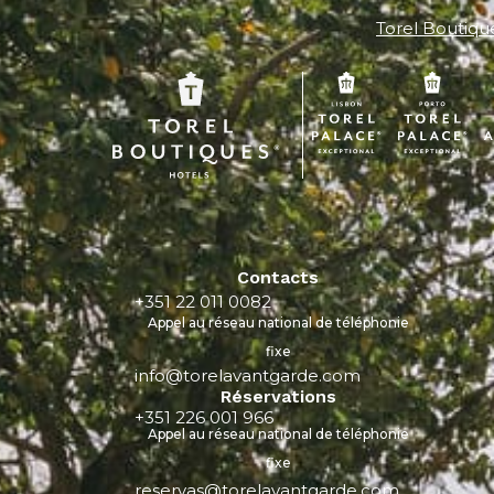
Torel Boutiqu
Contacts
+351 22 011 0082
Appel au réseau national de téléphonie
fixe
info@torelavantgarde.com
Réservations
+351 226 001 966
Appel au réseau national de téléphonie
fixe
reservas@torelavantgarde.com