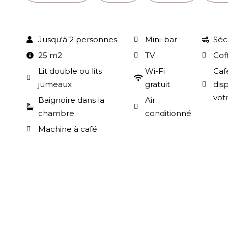
Jusqu'à 2 personnes
Mini-bar
Sèc
25 m2
TV
Cof
Lit double ou lits
Wi-Fi
Caf
jumeaux
gratuit
dis
vot
Baignoire dans la
Air
chambre
conditionné
Machine à café