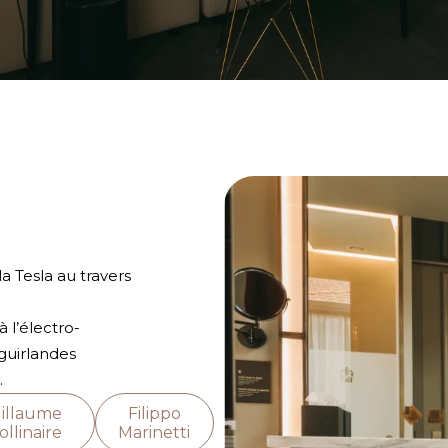
 Tesla au travers
 l’électro-
guirlandes
.
illaume
Filippo
llinaire
Marinetti