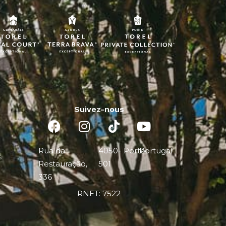
Suivez-nous
Rua da
4050-
Porto
Portugal
s
Restauração,
501
336
RNET: 7522