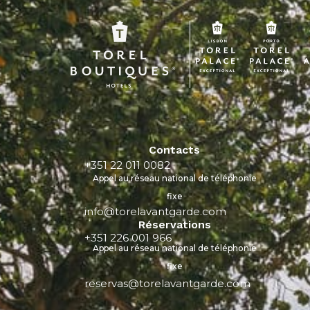
Contacts
+351 22 011 0082
Appel au réseau national de téléphonie
fixe
info@torelavantgarde.com
Réservations
+351 226 001 966
Appel au réseau national de téléphonie
fixe
reservas@torelavantgarde.com