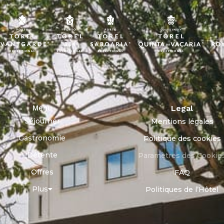
Menu
Legal
Séjourner
Mentions légales
Gastronomie
Politique des cookies
Détente
Paramètres des Cookie
Offres
FAQ
Plus
Politiques de l’Hôtel