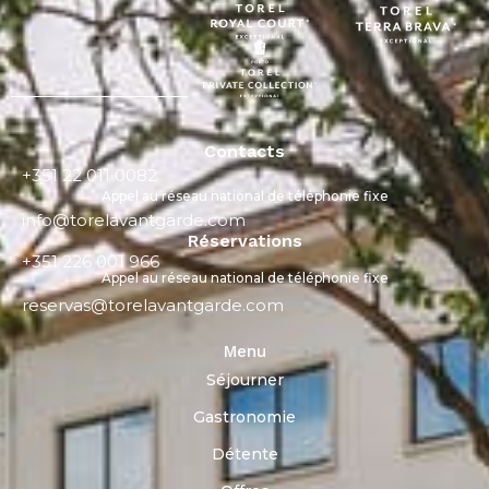
Contacts
+351 22 011 0082
Appel au réseau national de téléphonie fixe
info@torelavantgarde.com
Réservations
+351 226 001 966
Appel au réseau national de téléphonie fixe
reservas@torelavantgarde.com
Menu
Séjourner
Gastronomie
Détente