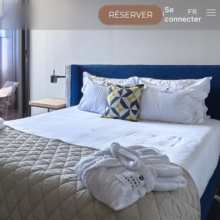
Se
FR
RÉSERVER
connecter