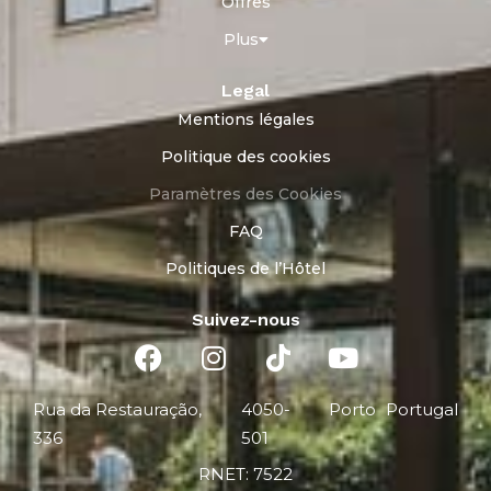
Offres
Plus
Legal
Mentions légales
Politique des cookies
Paramètres des Cookies
FAQ
Politiques de l’Hôtel
Suivez-nous
Rua da Restauração,
4050-
Porto
Portugal
336
501
RNET: 7522