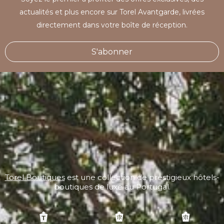
actualités et plus encore sur Torel Avantgarde, livrées
directement dans votre boîte de réception.
S'abonner
Torel Boutiques
est une collection de prestigieux hôtels-
boutiques de luxe au Portugal.