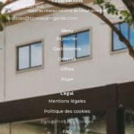
Réservations
+351 226 001 966
Appel au réseau national de téléphonie fixe
reservas@torelavantgarde.com
Menu
Séjourner
Gastronomie
Détente
Offres
Plus
Legal
Mentions légales
Politique des cookies
Paramètres des Cookies
FAQ