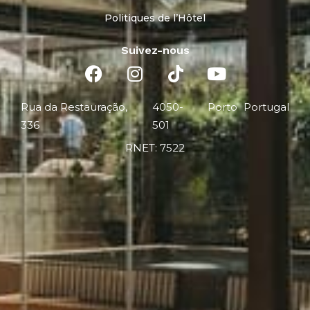
Politiques de l’Hôtel
Suivez-nous
Rua da Restauração,
4050-
Porto
Portugal
336
501
RNET: 7522