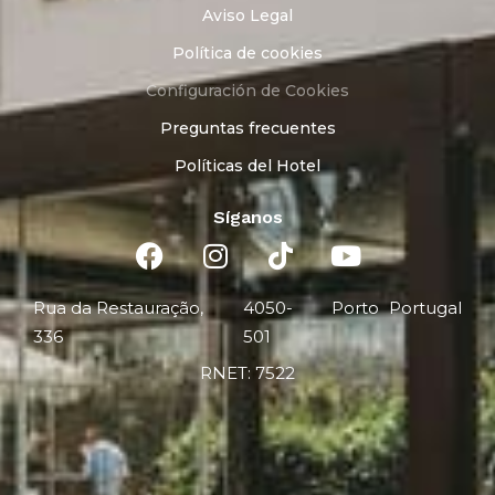
Aviso Legal
Política de cookies
Configuración de Cookies
Preguntas frecuentes
Políticas del Hotel
Síganos
Rua da Restauração,
4050-
Porto
Portugal
336
501
RNET: 7522