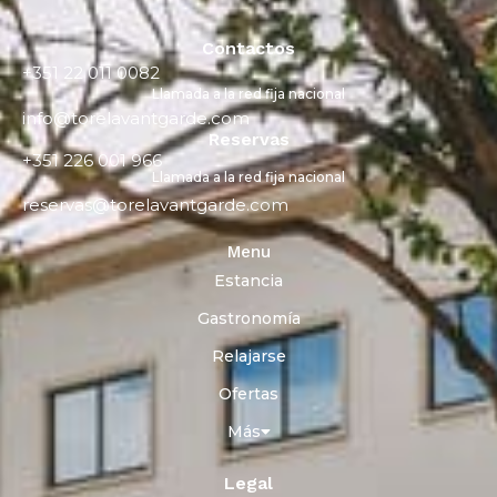
Contactos
+351 22 011 0082
Llamada a la red fija nacional
info@torelavantgarde.com
Reservas
+351 226 001 966
Llamada a la red fija nacional
reservas@torelavantgarde.com
Menu
Estancia
Gastronomía
Relajarse
Ofertas
Más
Legal