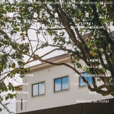
ues
é uma coleção de prestigiados hotéis boutique de luxo
Menu
Legal
Estadia
Aviso Legal
Gastronomia
Política de cookies
Relaxar
Configuração de Cookie
Ofertas
FAQ
Mais
Políticas do Hotel