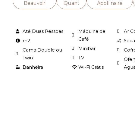
Beauvoir
Quant
Apollinaire
Até Duas Pessoas
Máquina de
Ar C
Café
m2
Seca
Minibar
Cama Double ou
Cofr
Twin
TV
Ofer
Banheira
Wi-Fi Grátis
Água