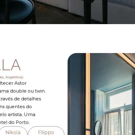
LLA
res, Argentina)
tecer Astor
cama double ou twin.
través de detalhes
ons quentes do
lo artista. Uma
otel do Porto.
Nikola
Filippo