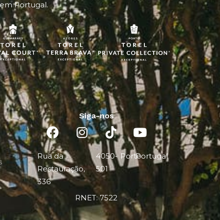
 em Portugal.
Siga-nos
Rua da
4050-
Porto
Portugal
s
Restauração,
501
336
RNET: 7522