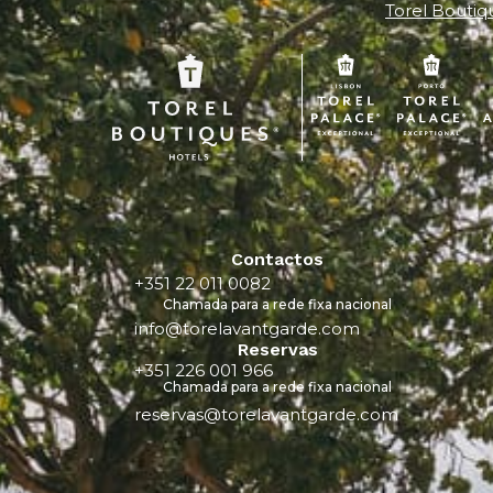
Torel Boutiq
Contactos
+351 22 011 0082
Chamada para a rede fixa nacional
info@torelavantgarde.com
Reservas
+351 226 001 966
Chamada para a rede fixa nacional
reservas@torelavantgarde.com