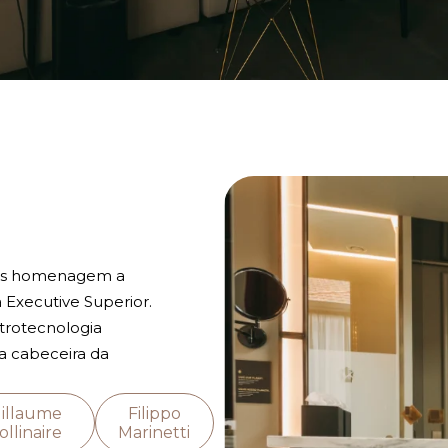
)
mos homenagem a
 Executive Superior.
trotecnologia
na cabeceira da
illaume
Filippo
llinaire
Marinetti