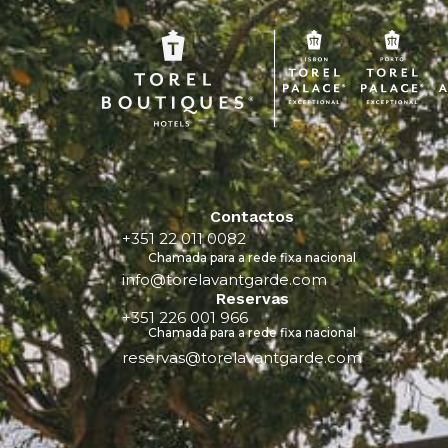
Contactos
+351 22 011 0082
Chamada para a rede fixa nacional
info@torelavantgarde.com
Reservas
+351 226 001 966
Chamada para a rede fixa nacional
reservas@torelavantgarde.com