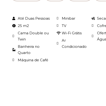
Até Duas Pessoas
Minibar
Seca
25 m2
TV
Cofr
Cama Double ou
Wi-Fi Grátis
Ofer
Twin
Água
Ar
Banheira no
Condicionado
Quarto
Máquina de Café