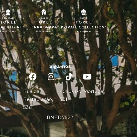
Siga-nos
Rua da
4050-
Porto
Portugal
s
Restauração,
501
336
RNET: 7522