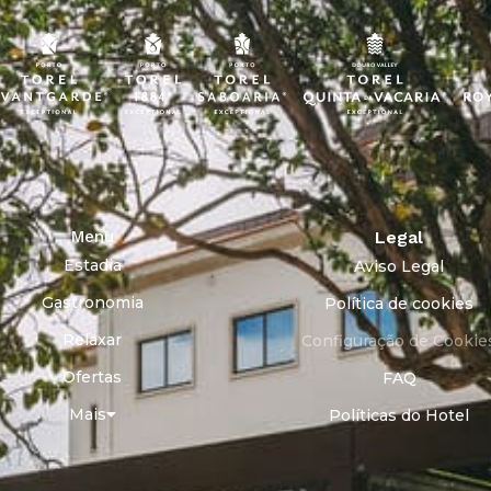
Menu
Legal
Estadia
Aviso Legal
Gastronomia
Política de cookies
Relaxar
Configuração de Cookie
Ofertas
FAQ
Mais
Políticas do Hotel