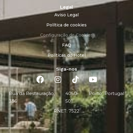
Legal
Aviso Legal
Política de cookies
Configuração de Cookies
FAQ
Políticas do Hotel
Siga-nos
Rua da Restauração,
4050-
Porto
Portugal
336
501
RNET: 7522