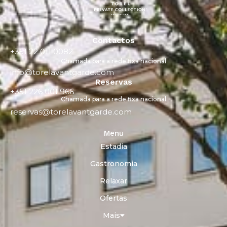
Contactos
+351 22 011 0082
Chamada para a rede fixa nacional
info@torelavantgarde.com
Reservas
+351 226 001 966
Chamada para a rede fixa nacional
reservas@torelavantgarde.com
Menu
Estadia
Gastronomia
Relaxar
Ofertas
Mais