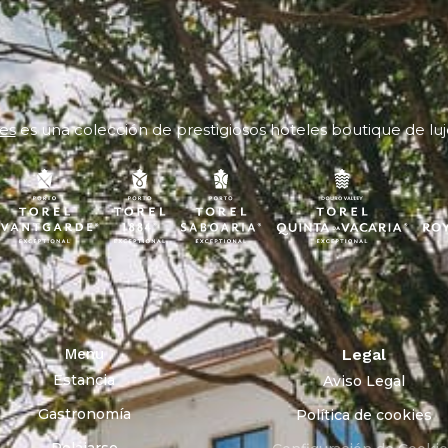
es
es una colección de prestigiosos hoteles boutique de luj
Menu
Legal
Estancia
Aviso Legal
Gastronomía
Política de cookies