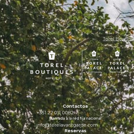
Torel Boutiqu
Contactos
+351 22 011 0082
Llamada a la red fija nacional
info@torelavantgarde.com
Reservas