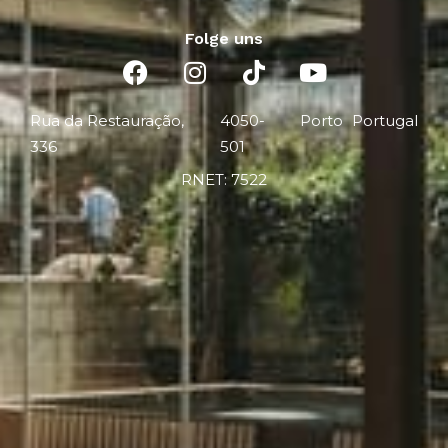
Folge uns
Rua da Restauração,
4050-
Porto
Portugal
336
501
RNET: 7522