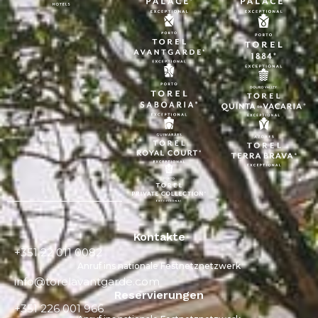
Kontakte
+351 22 011 0082
Anruf ins nationale Festnetznetzwerk
info@torelavantgarde.com
Reservierungen
+351 226 001 966