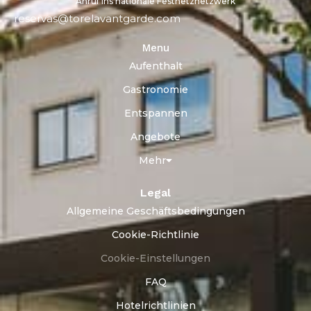
Anruf ins nationale Festnetznetzwerk
reservas@torelavantgarde.com
Menu
Aufenthalt
Gastronomie
Entspannen
Angebote
Mehr
Legal
Allgemeine Geschäftsbedingungen
Cookie-Richtlinie
Cookie-Einstellungen
FAQ
Hotelrichtlinien