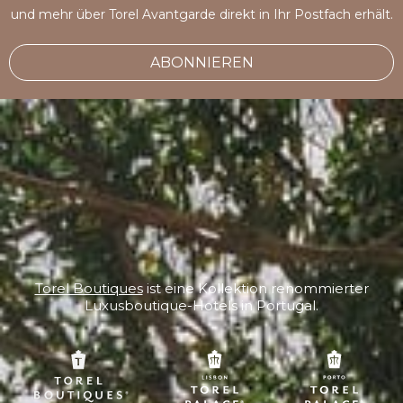
und mehr über Torel Avantgarde direkt in Ihr Postfach erhält.
ABONNIEREN
Torel Boutiques
ist eine Kollektion renommierter
Luxusboutique-Hotels in Portugal.