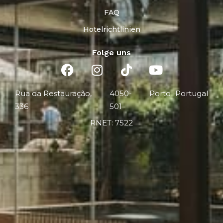
FAQ
Hotelrichtlinien
Folge uns
Rua da Restauração,
4050-
Porto
Portugal
336
501
RNET: 7522