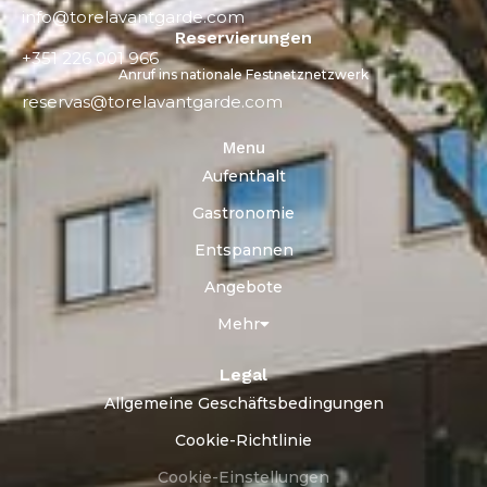
info@torelavantgarde.com
Reservierungen
+351 226 001 966
Anruf ins nationale Festnetznetzwerk
reservas@torelavantgarde.com
Menu
Aufenthalt
Gastronomie
Entspannen
Angebote
Mehr
Legal
Allgemeine Geschäftsbedingungen
Cookie-Richtlinie
Cookie-Einstellungen