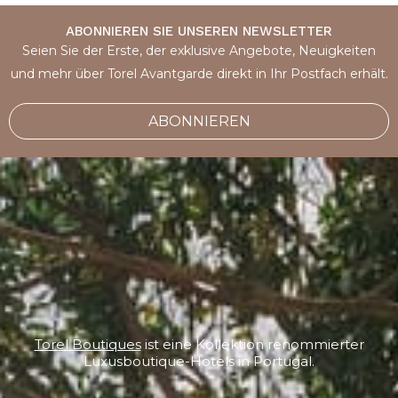
ABONNIEREN SIE UNSEREN NEWSLETTER
Seien Sie der Erste, der exklusive Angebote, Neuigkeiten
und mehr über Torel Avantgarde direkt in Ihr Postfach erhält.
ABONNIEREN
Torel Boutiques
ist eine Kollektion renommierter
Luxusboutique-Hotels in Portugal.