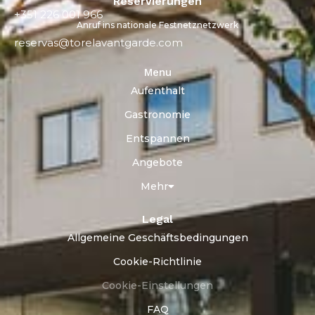
Reservierungen
+351 226 001 966
Anruf ins nationale Festnetznetzwerk
reservas@torelavantgarde.com
Menu
Aufenthalt
Gastronomie
Entspannen
Angebote
Mehr
Legal
Allgemeine Geschäftsbedingungen
Cookie-Richtlinie
Cookie-Einstellungen
FAQ