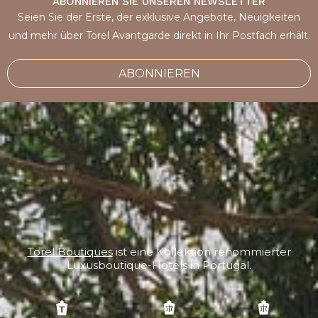
ABONNIEREN SIE UNSEREN NEWSLETTER
Seien Sie der Erste, der exklusive Angebote, Neuigkeiten
und mehr über Torel Avantgarde direkt in Ihr Postfach erhält.
ABONNIEREN
Torel Boutiques
ist eine Kollektion renommierter
Luxusboutique-Hotels in Portugal.