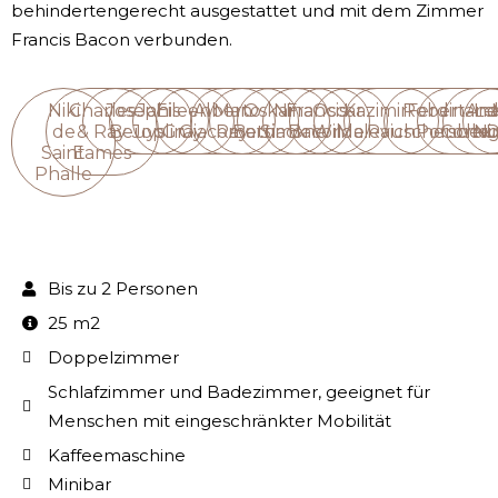
behindertengerecht ausgestattet und mit dem Zimmer
Francis Bacon verbunden.
Niki
Charles
Joseph
Janis
Eileen
Alberto
Man
Oskar
Nina
Francis
Oscar
Kazimir
Robert
Ferdinan
Ana
Le
de
& Ray
Beuys
Joplin
Gray
Giacometti
Ray
Barnack
Simone
Bacon
Wilde
Malevich
Rauschenber
Porsche
Corbu
Ni
D
Saint
Eames
Phalle
Bis zu 2 Personen
25 m2
Doppelzimmer
Schlafzimmer und Badezimmer, geeignet für
Menschen mit eingeschränkter Mobilität
Kaffeemaschine
Minibar