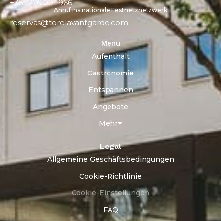
+351 226 001 966
Anruf ins nationale Festnetznetzwerk
reservas@torelavantgarde.com
Menu
Aufenthalt
Gastronomie
Entspannen
Angebote
Mehr
Legal
Allgemeine Geschäftsbedingungen
Cookie-Richtlinie
Cookie-Einstellungen
FAQ