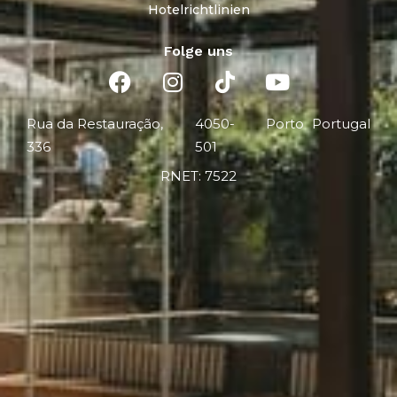
Hotelrichtlinien
Folge uns
Rua da Restauração,
4050-
Porto
Portugal
336
501
RNET: 7522