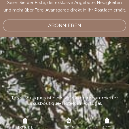
Seien Sie der Erste, der exklusive Angebote, Neuigkeiten
und mehr über Torel Avantgarde direkt in Ihr Postfach erhält.
ABONNIEREN
Torel Boutiques
ist eine Kollektion renommierter
Luxusboutique-Hotels in Portugal.