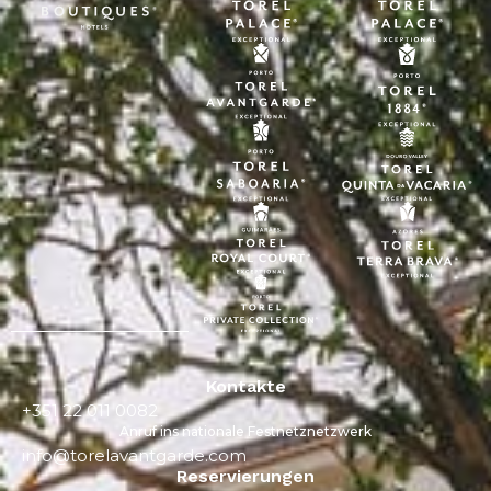
Kontakte
+351 22 011 0082
Anruf ins nationale Festnetznetzwerk
info@torelavantgarde.com
Reservierungen