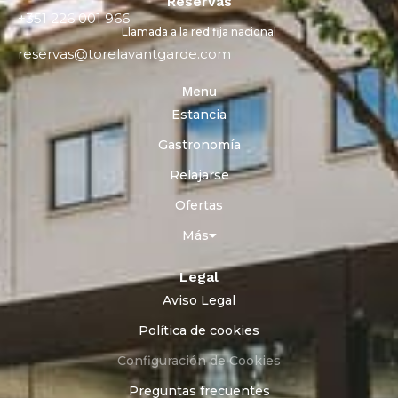
Reservas
+351 226 001 966
Llamada a la red fija nacional
reservas@torelavantgarde.com
Menu
Estancia
Gastronomía
Relajarse
Ofertas
Más
Legal
Aviso Legal
Política de cookies
Configuración de Cookies
Preguntas frecuentes