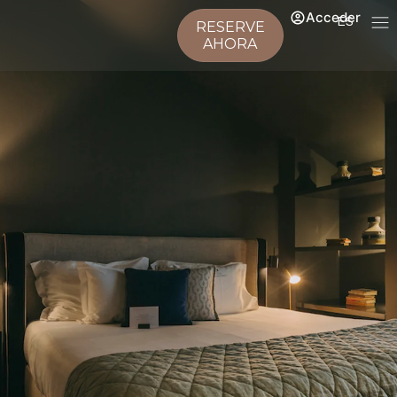
Acceder
ES
RESERVE
AHORA