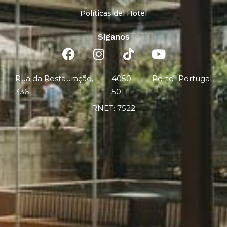
Políticas del Hotel
Síganos
Rua da Restauração,
4050-
Porto
Portugal
336
501
RNET: 7522