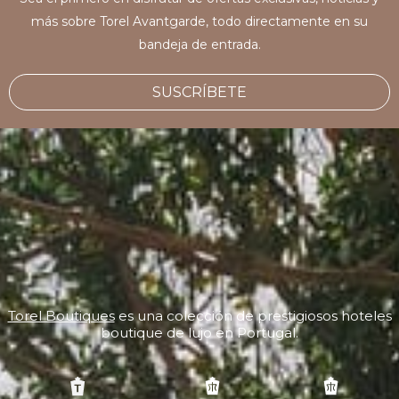
más sobre Torel Avantgarde, todo directamente en su
bandeja de entrada.
SUSCRÍBETE
Torel Boutiques
es una colección de prestigiosos hoteles
boutique de lujo en Portugal.