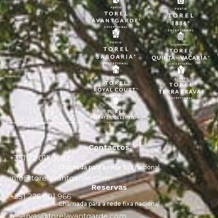
Contactos
+351 22 011 0082
Chamada para a rede fixa nacional
info@torelavantgarde.com
Reservas
+351 226 001 966
Chamada para a rede fixa nacional
reservas@torelavantgarde.com