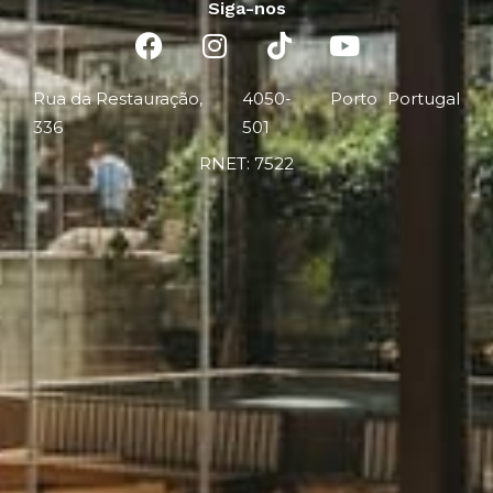
Siga-nos
Rua da Restauração,
4050-
Porto
Portugal
336
501
RNET: 7522