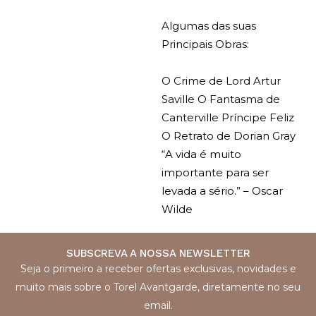
Algumas das suas
Principais Obras:
O Crime de Lord Artur
Saville
O Fantasma de
Canterville
Príncipe Feliz
O Retrato de Dorian Gray
“A vida é muito
importante para ser
levada a sério.”
– Oscar
Wilde
SUBSCREVA A NOSSA NEWSLETTER
Seja o primeiro a receber ofertas exclusivas, novidades e
muito mais sobre o Torel Avantgarde, diretamente no seu
email.