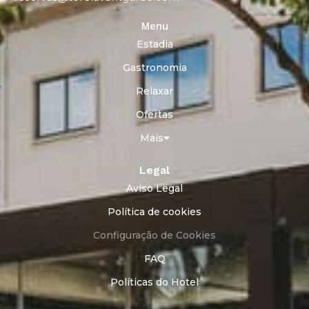
Menu
Estadia
Gastronomia
Relaxar
Ofertas
Mais
Legal
Aviso Legal
Política de cookies
Configuração de Cookies
FAQ
Políticas do Hotel