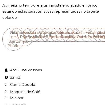
Ao mesmo tempo, era um artista engraçado e irónico,
estando estas características representadas no tapete
colorido.
Niki
Charles
Joseph
Janis
Eileen
Alberto
Man
Oskar
Nina
Francis
Joan
Kazimir
Robert
Ferdinand
Ana
Le
de
& Ray
Beuys
Joplin
Gray
Giacometti
Ray
Barnack
Simone
Bacon
Miró
Malevich
Rauschenber
Porsche
Corbus
Ni
D
Saint
Eames
Phalle
Até Duas Pessoas
22m2
Cama Double
Máquina de Café
Minibar