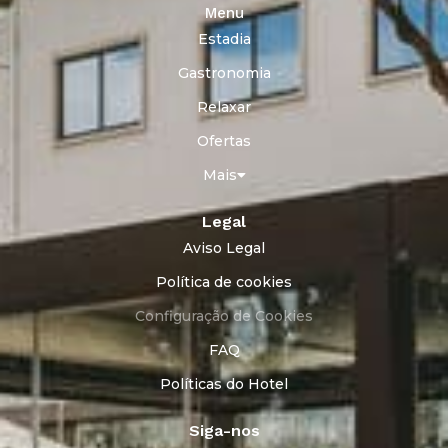
Menu
Estadia
Gastronomia
Relaxar
Ofertas
Mais
Legal
Aviso Legal
Política de cookies
Configuração de Cookies
FAQ
Políticas do Hotel
Siga-nos