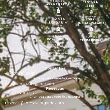
Contactos
+351 22 011 0082
Chamada para a rede fixa nacional
info@torelavantgarde.com
Reservas
+351 226 001 966
Chamada para a rede fixa nacional
reservas@torelavantgarde.com