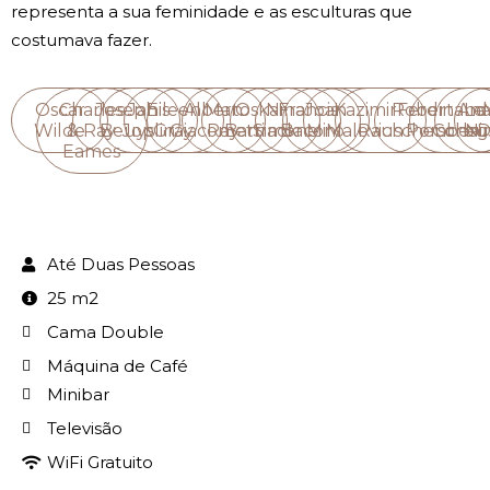
representa a sua feminidade e as esculturas que
costumava fazer.
Oscar
Charles
Joseph
Janis
Eileen
Alberto
Man
Oskar
Nina
Francis
Joan
Kazimir
Robert
Ferdinand
Ana
Le
Wilde
& Ray
Beuys
Joplin
Gray
Giacometti
Ray
Barnack
Simone
Bacon
Miró
Malevich
Rauschenberg
Porsche
Corbus
Ni
D
Eames
Até Duas Pessoas
25 m2
Cama Double
Máquina de Café
Minibar
Televisão
WiFi Gratuito