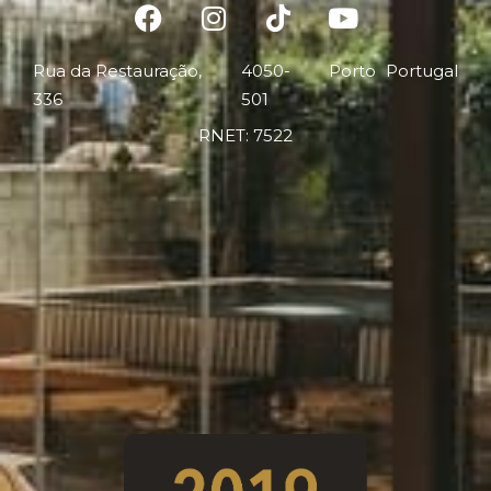
Rua da Restauração,
4050-
Porto
Portugal
336
501
RNET: 7522